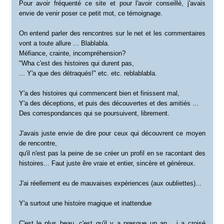
Pour avoir fréquenté ce site et pour l'avoir conseillé, j'avais
envie de venir poser ce petit mot, ce témoignage.
On entend parler des rencontres sur le net et les commentaires
vont a toute allure ... Blablabla.
Méfiance, crainte, incompréhension?
"Wha c'est des histoires qui durent pas,
... Y'a que des détraqués!" etc. etc. reblablabla.
Y'a des histoires qui commencent bien et finissent mal,
Y'a des déceptions, et puis des découvertes et des amitiés ...
Des correspondances qui se poursuivent, librement.
J'avais juste envie de dire pour ceux qui découvrent ce moyen
de rencontre,
qu'il n'est pas la peine de se créer un profil en se racontant des
histoires... Faut juste êre vraie et entier, sincère et généreux.
J'ai réellement eu de mauvaises expériences (aux oubliettes)...
Y'a surtout une histoire magique et inattendue
C'est le plus beau, c'est qu'il y a presque un an... i a croisé