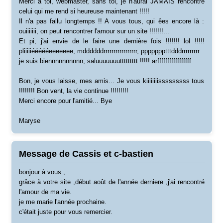
Merci à toi, webmaster, sans toi, je n'aurai JAMAIS rencontré
celui qui me rend si heureuse maintenant !!!!!
Il n'a pas fallu longtemps !! A vous tous, qui êes encore là :
ouiiiiiii, on peut rencontrer l'amour sur un site !!!!!!!...
Et pi, j'ai envie de le faire une dernière fois !!!!!!! lol !!!!!
pliiiiiéééééeeeeeee, mddddddrrrrrrrrrrrrrrrrr, ppppppptttdddrrrrrrrrr
je suis biennnnnnnnnn, saluuuuuuuttttttttt !!!!! arfffffffffffffffff
Bon, je vous laisse, mes amis... Je vous kiiiiiiiisssssssss tous
!!!!!!!! Bon vent, la vie continue !!!!!!!!!
Merci encore pour l'amitié... Bye
Maryse
Message de Cassis et c-bastien
bonjour à vous ,
grâce à votre site ,début août de l'année derniere ,j'ai rencontré
l'amour de ma vie.
je me marie l'année prochaine.
c'était juste pour vous remercier.