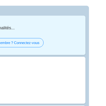
alités...
embre ? Connectez-vous