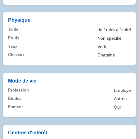
Physique
Taille
de 1m55 à 1m59
Poids
Non spécifié
Yeux
Verts
Cheveux
Chatains
Mode de vie
Profession
Employé
Études
Autres
Fumeur
Oui
Centres d'intérêt