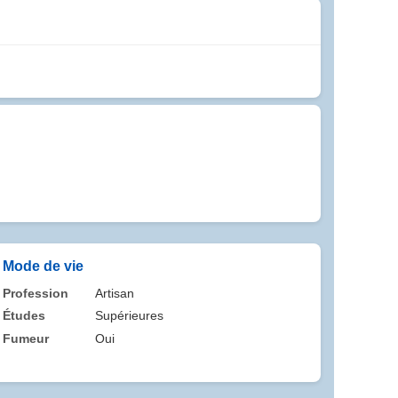
Mode de vie
Profession
Artisan
Études
Supérieures
Fumeur
Oui