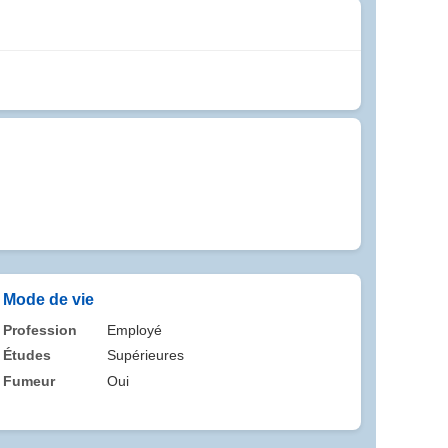
Mode de vie
Profession
Employé
Études
Supérieures
Fumeur
Oui