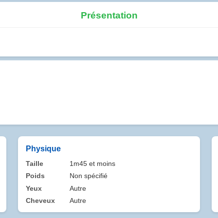
Présentation
Physique
Taille
1m45 et moins
Poids
Non spécifié
Yeux
Autre
Cheveux
Autre