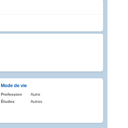
Mode de vie
Profession
Autre
Études
Autres