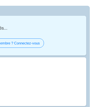
és...
embre ? Connectez-vous