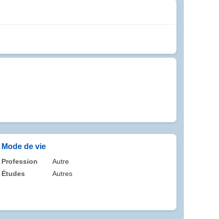
Mode de vie
Profession
Autre
Études
Autres