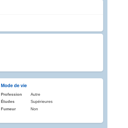
Mode de vie
Profession
Autre
Études
Supérieures
Fumeur
Non