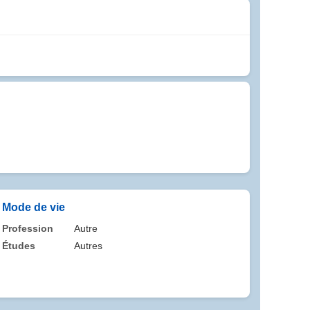
Mode de vie
Profession
Autre
Études
Autres