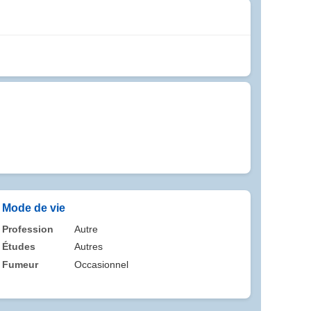
Mode de vie
Profession
Autre
Études
Autres
Fumeur
Occasionnel