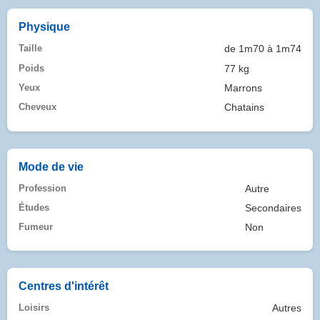
Physique
Taille
de 1m70 à 1m74
Poids
77 kg
Yeux
Marrons
Cheveux
Chatains
Mode de vie
Profession
Autre
Études
Secondaires
Fumeur
Non
Centres d'intérêt
Loisirs
Autres