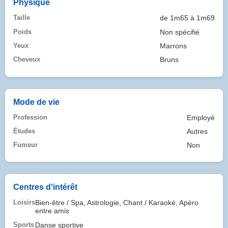
Physique
Taille
de 1m65 à 1m69
Poids
Non spécifié
Yeux
Marrons
Cheveux
Bruns
Mode de vie
Profession
Employé
Études
Autres
Fumeur
Non
Centres d'intérêt
Loisirs
Bien-être / Spa, Astrologie, Chant / Karaoké, Apéro
entre amis
Sports
Danse sportive