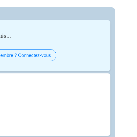
és...
embre ? Connectez-vous