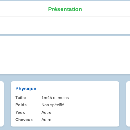
Présentation
Physique
Taille
1m45 et moins
Poids
Non spécifié
Yeux
Autre
Cheveux
Autre