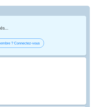
és...
embre ? Connectez-vous