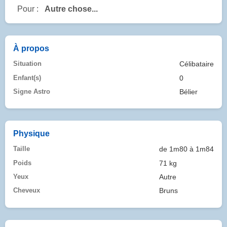
Pour :
Autre chose...
À propos
Situation
Célibataire
Enfant(s)
0
Signe Astro
Bélier
Physique
Taille
de 1m80 à 1m84
Poids
71 kg
Yeux
Autre
Cheveux
Bruns