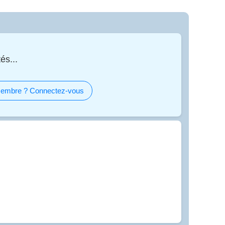
és...
embre ? Connectez-vous