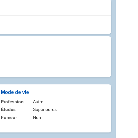
Mode de vie
Profession
Autre
Études
Supérieures
Fumeur
Non