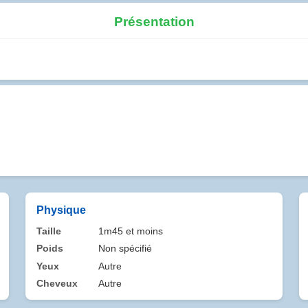
Présentation
Physique
Taille
1m45 et moins
Poids
Non spécifié
Yeux
Autre
Cheveux
Autre