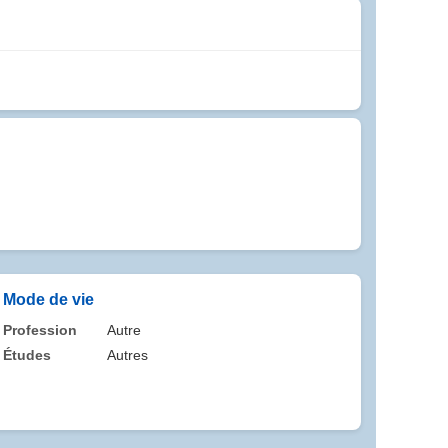
Mode de vie
Profession
Autre
Études
Autres