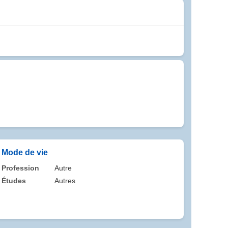
Mode de vie
Profession
Autre
Études
Autres