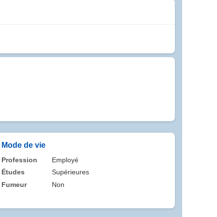
Mode de vie
Profession
Employé
Études
Supérieures
Fumeur
Non