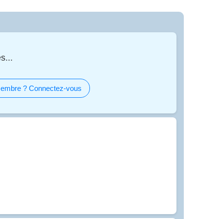
s...
embre ? Connectez-vous