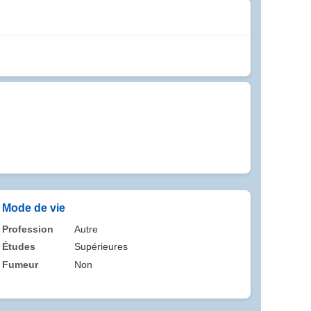
Mode de vie
Profession
Autre
Études
Supérieures
Fumeur
Non