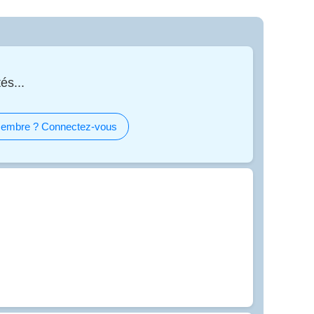
és...
embre ? Connectez-vous