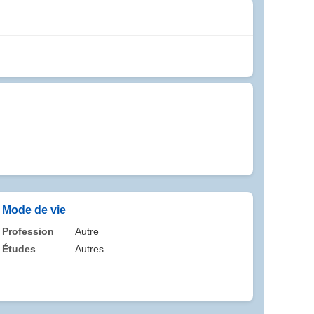
Mode de vie
Profession
Autre
Études
Autres