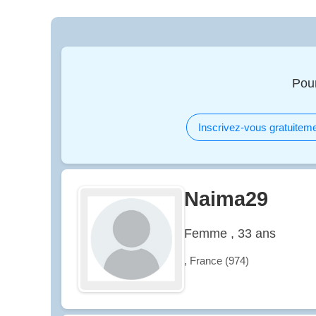
Pou
Inscrivez-vous gratuiteme
Naima29
Femme , 33 ans
, France (974)