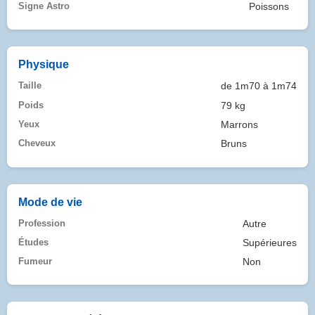
Signe Astro
Poissons
Physique
Taille
de 1m70 à 1m74
Poids
79 kg
Yeux
Marrons
Cheveux
Bruns
Mode de vie
Profession
Autre
Études
Supérieures
Fumeur
Non