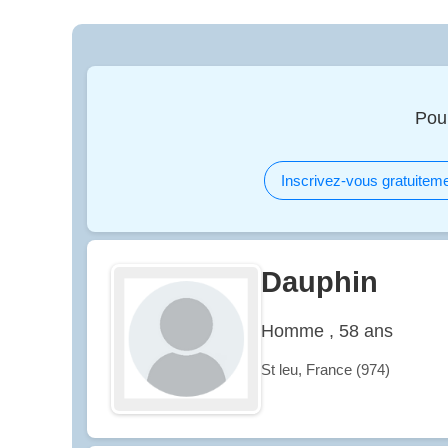
Pou
Inscrivez-vous gratuiteme
Dauphin
Homme , 58 ans
St leu, France (974)