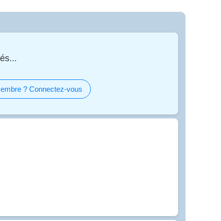
és...
embre ? Connectez-vous