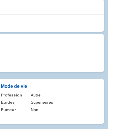
Mode de vie
Profession
Autre
Études
Supérieures
Fumeur
Non