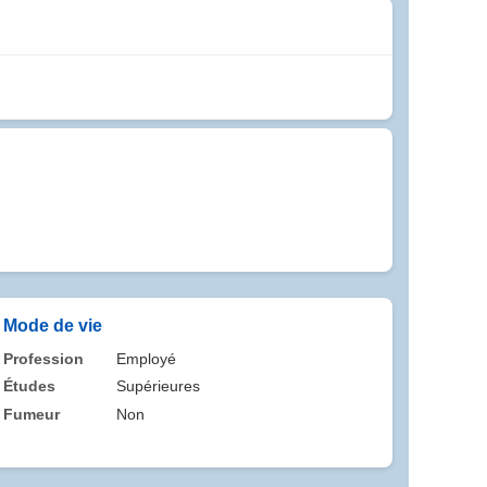
Mode de vie
Profession
Employé
Études
Supérieures
Fumeur
Non