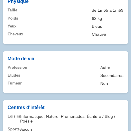
Physique
Taille
de 1m65 à 1m69
Poids
62 kg
Yeux
Bleus
Cheveux
Chauve
Mode de vie
Profession
Autre
Études
Secondaires
Fumeur
Non
Centres d'intérêt
Loisirs
Informatique, Nature, Promenades, Écriture / Blog /
Poésie
Sports
Aucun