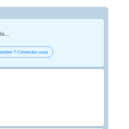
s...
embre ? Connectez-vous