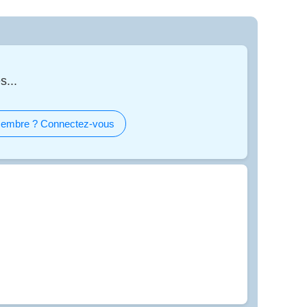
s...
embre ? Connectez-vous