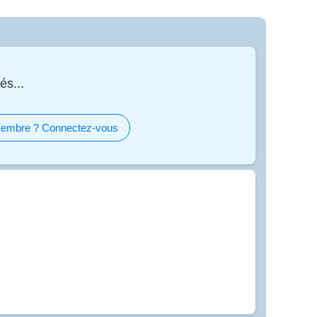
és...
embre ? Connectez-vous