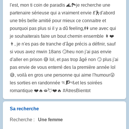
l'est, mon ti coin de paradis 🌊🏞️je recherche une
partenaire sérieuse qui a vraiment envie 💃🕺d'abord
une très belle amitié pour mieux ce connaitre et
pourquoi pas plus si il y a dû feeling,👫 une avec qui
je souhaiterais faire un bout chemin ensemble 👩❤️
👨, je n'es pas de tranche d'âge précis a définir, sauf
si vous avez mwin 18ans 🙄heu non j'ai pas envie
d'aller en prison 😅 lol, et pas trop âgé non 🙄 plus j'ai
pas envie de vous enterré des la première année lol
😅, voilà en gros une personne qui aime l'humour😜
les sorties en randonnée 🏃🧗🚵et les soirées
romantique ❤️🔥🫦💘❤️🔥 #AtresBientot
Sa recherche
Recherche :
Une femme