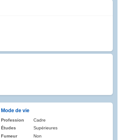
Mode de vie
Profession
Cadre
Études
Supérieures
Fumeur
Non