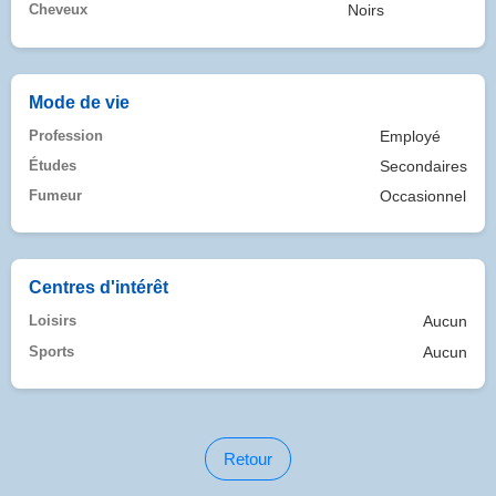
Cheveux
Noirs
Mode de vie
Profession
Employé
Études
Secondaires
Fumeur
Occasionnel
Centres d'intérêt
Loisirs
Aucun
Sports
Aucun
Retour