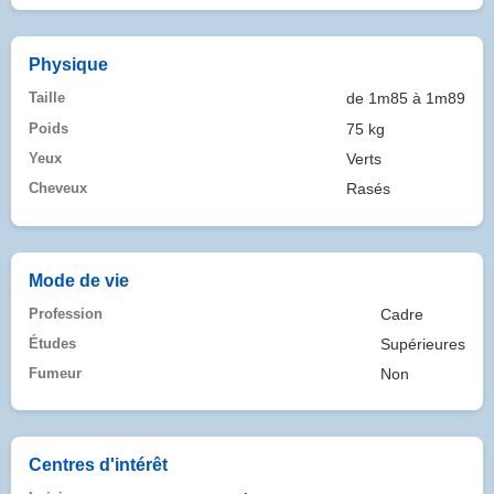
Physique
Taille
de 1m85 à 1m89
Poids
75 kg
Yeux
Verts
Cheveux
Rasés
Mode de vie
Profession
Cadre
Études
Supérieures
Fumeur
Non
Centres d'intérêt