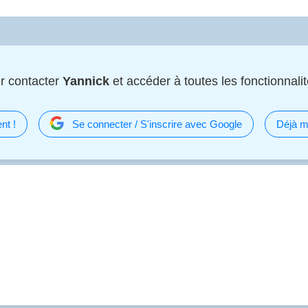
r contacter
Yannick
et accéder à toutes les fonctionnalit
nt !
Se connecter / S'inscrire avec Google
Déjà m