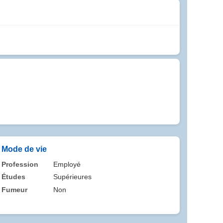
Mode de vie
Profession
Employé
Études
Supérieures
Fumeur
Non