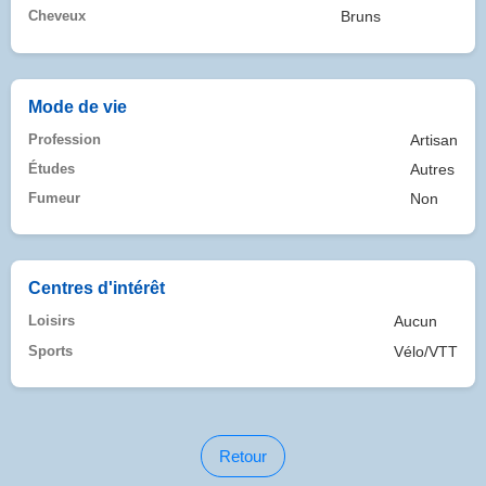
Cheveux
Bruns
Mode de vie
Profession
Artisan
Études
Autres
Fumeur
Non
Centres d'intérêt
Loisirs
Aucun
Sports
Vélo/VTT
Retour