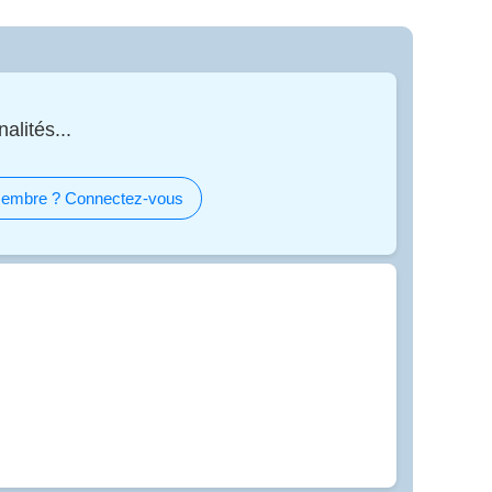
alités...
embre ? Connectez-vous